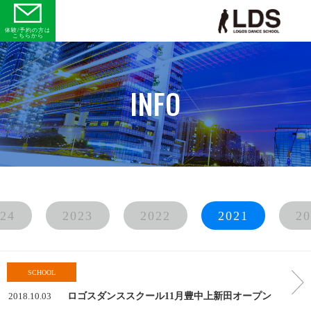
体験/予約の方は
こちらから
INFO
24
2023
2022
2021
20
SCHOOL
2018.10.03
ロゴスダンススクール11月豊中上新田オープン